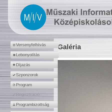
Versenyfelhívás
Galéria
Lebonyolítás
Díjazás
Szponzorok
Program
Regisztráció
Programbizottság