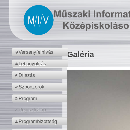
Versenyfelhívás
Galéria
Lebonyolítás
Díjazás
Szponzorok
Program
Regisztráció
Programbizottság