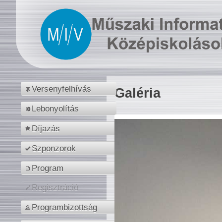
Versenyfelhívás
Galéria
Lebonyolítás
Díjazás
Szponzorok
Program
Regisztráció
Programbizottság