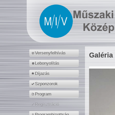
Versenyfelhívás
Galéria
Lebonyolítás
Díjazás
Szponzorok
Program
Regisztráció
Programbizottság