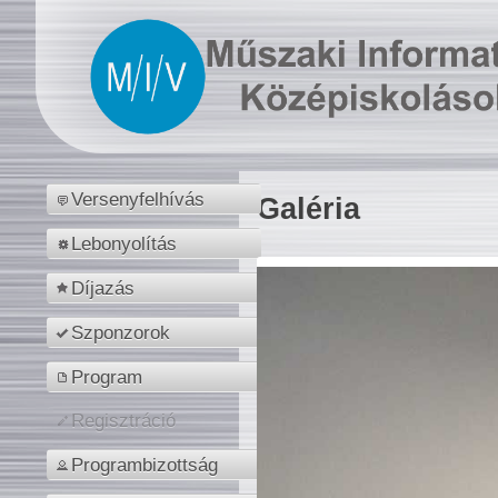
Versenyfelhívás
Galéria
Lebonyolítás
Díjazás
Szponzorok
Program
Regisztráció
Programbizottság