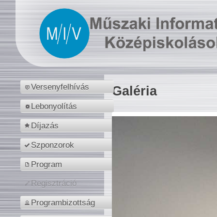
Versenyfelhívás
Galéria
Lebonyolítás
Díjazás
Szponzorok
Program
Regisztráció
Programbizottság