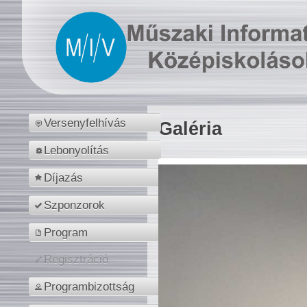
Versenyfelhívás
Galéria
Lebonyolítás
Díjazás
Szponzorok
Program
Regisztráció
Programbizottság