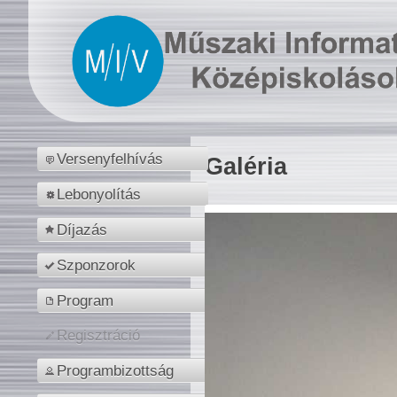
Versenyfelhívás
Galéria
Lebonyolítás
Díjazás
Szponzorok
Program
Regisztráció
Programbizottság