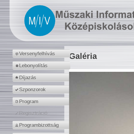
Versenyfelhívás
Galéria
Lebonyolítás
Díjazás
Szponzorok
Program
Regisztráció
Programbizottság