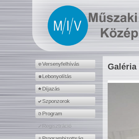
Versenyfelhívás
Galéria
Lebonyolítás
Díjazás
Szponzorok
Program
Regisztráció
Programbizottság