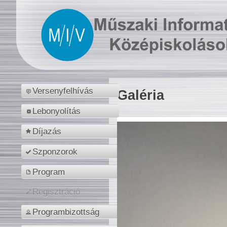
Versenyfelhívás
Galéria
Lebonyolítás
Díjazás
Szponzorok
Program
Regisztráció
Programbizottság