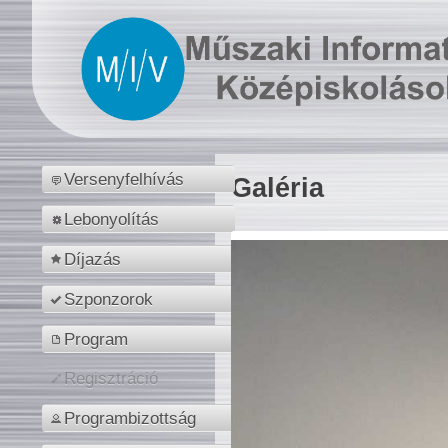
Versenyfelhívás
Galéria
Lebonyolítás
Díjazás
Szponzorok
Program
Regisztráció
Programbizottság