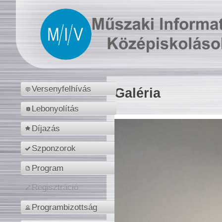
Versenyfelhívás
Galéria
Lebonyolítás
Díjazás
Szponzorok
Program
Regisztráció
Programbizottság