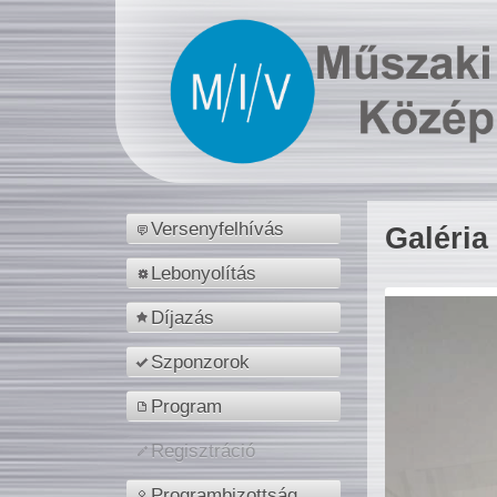
Versenyfelhívás
Galéria
Lebonyolítás
Díjazás
Szponzorok
Program
Regisztráció
Programbizottság