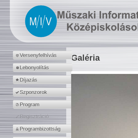
Versenyfelhívás
Galéria
Lebonyolítás
Díjazás
Szponzorok
Program
Regisztráció
Programbizottság