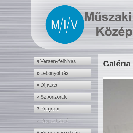
Versenyfelhívás
Galéria
Lebonyolítás
Díjazás
Szponzorok
Program
Regisztráció
Programbizottság