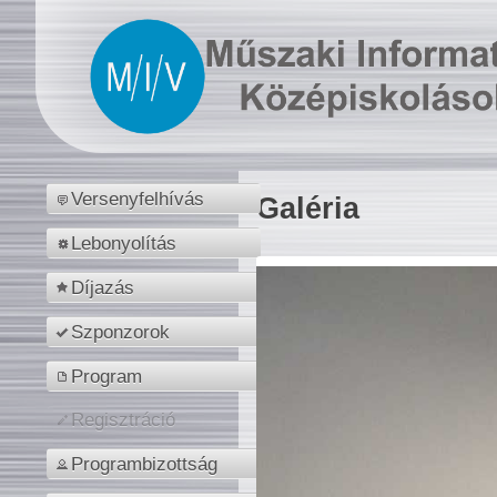
Versenyfelhívás
Galéria
Lebonyolítás
Díjazás
Szponzorok
Program
Regisztráció
Programbizottság