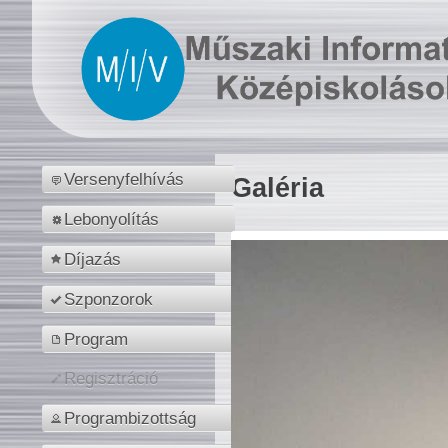
Versenyfelhívás
Galéria
Lebonyolítás
Díjazás
Szponzorok
Program
Regisztráció
Programbizottság