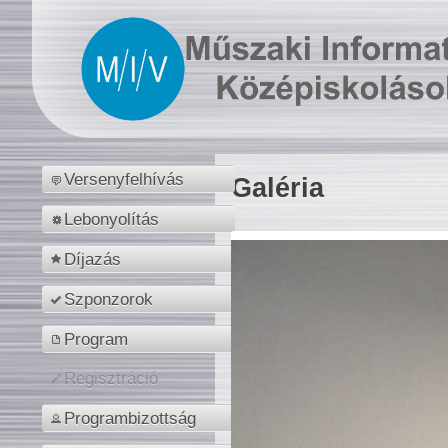
Versenyfelhívás
Galéria
Lebonyolítás
Díjazás
Szponzorok
Program
Regisztráció
Programbizottság