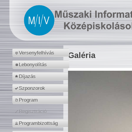
Versenyfelhívás
Galéria
Lebonyolítás
Díjazás
Szponzorok
Program
Regisztráció
Programbizottság