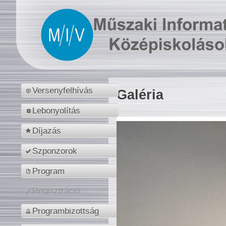
Versenyfelhívás
Galéria
Lebonyolítás
Díjazás
Szponzorok
Program
Regisztráció
Programbizottság