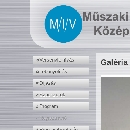
Versenyfelhívás
Galéria
Lebonyolítás
Díjazás
Szponzorok
Program
Regisztráció
Programbizottság