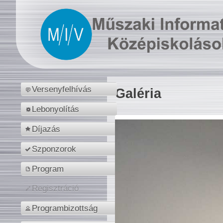
Versenyfelhívás
Galéria
Lebonyolítás
Díjazás
Szponzorok
Program
Regisztráció
Programbizottság