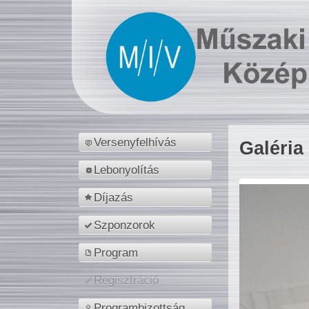
Versenyfelhívás
Galéria
Lebonyolítás
Díjazás
Szponzorok
Program
Regisztráció
Programbizottság