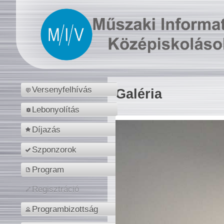
Versenyfelhívás
Galéria
Lebonyolítás
Díjazás
Szponzorok
Program
Regisztráció
Programbizottság