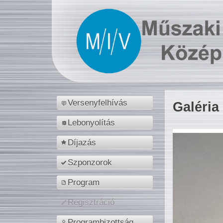
Versenyfelhívás
Galéria
Lebonyolítás
Díjazás
Szponzorok
Program
Regisztráció
Programbizottság