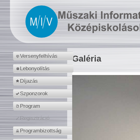
Versenyfelhívás
Galéria
Lebonyolítás
Díjazás
Szponzorok
Program
Regisztráció
Programbizottság