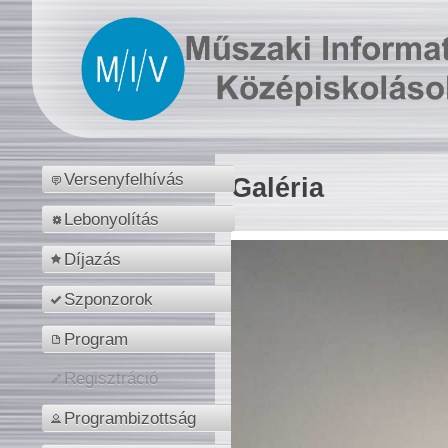
Versenyfelhívás
Galéria
Lebonyolítás
Díjazás
Szponzorok
Program
Regisztráció
Programbizottság