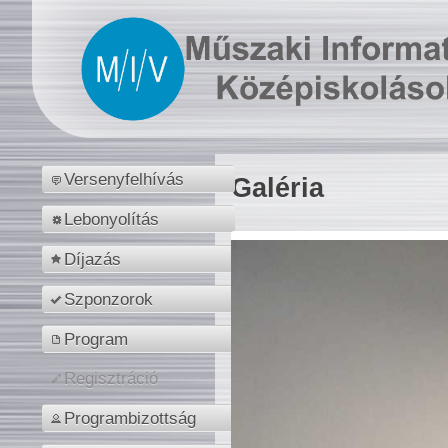
Versenyfelhívás
Galéria
Lebonyolítás
Díjazás
Szponzorok
Program
Regisztráció
Programbizottság