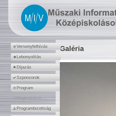
Versenyfelhívás
Galéria
Lebonyolítás
Díjazás
Szponzorok
Program
Regisztráció
Programbizottság