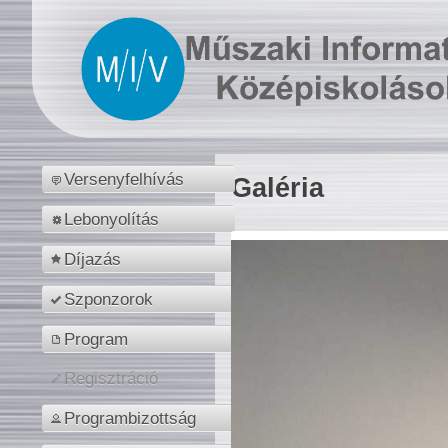
Versenyfelhívás
Galéria
Lebonyolítás
Díjazás
Szponzorok
Program
Regisztráció
Programbizottság