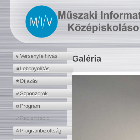
Versenyfelhívás
Galéria
Lebonyolítás
Díjazás
Szponzorok
Program
Regisztráció
Programbizottság