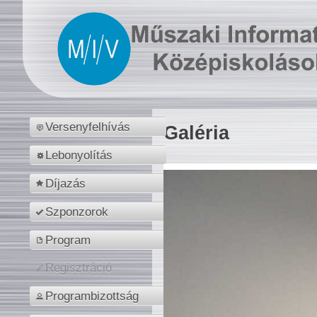
Versenyfelhívás
Galéria
Lebonyolítás
Díjazás
Szponzorok
Program
Regisztráció
Programbizottság