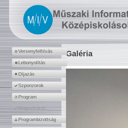
Versenyfelhívás
Galéria
Lebonyolítás
Díjazás
Szponzorok
Program
Regisztráció
Programbizottság