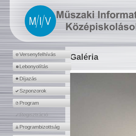
Versenyfelhívás
Galéria
Lebonyolítás
Díjazás
Szponzorok
Program
Regisztráció
Programbizottság