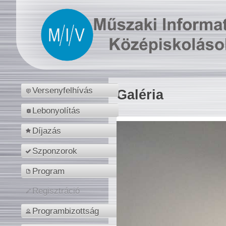
Versenyfelhívás
Galéria
Lebonyolítás
Díjazás
Szponzorok
Program
Regisztráció
Programbizottság