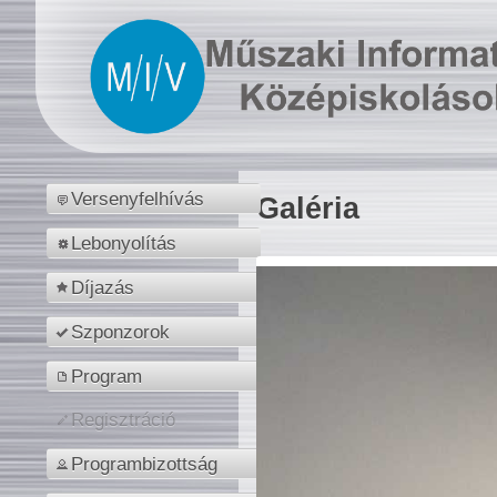
Versenyfelhívás
Galéria
Lebonyolítás
Díjazás
Szponzorok
Program
Regisztráció
Programbizottság