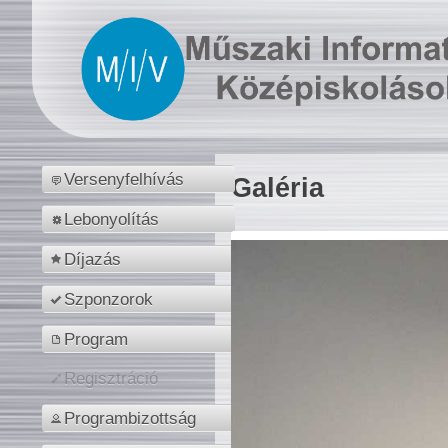
Versenyfelhívás
Galéria
Lebonyolítás
Díjazás
Szponzorok
Program
Regisztráció
Programbizottság