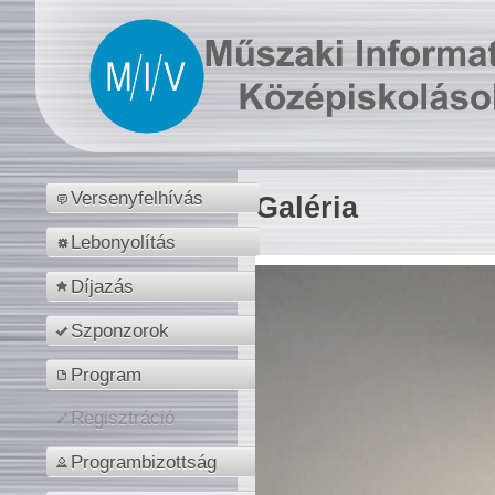
Versenyfelhívás
Galéria
Lebonyolítás
Díjazás
Szponzorok
Program
Regisztráció
Programbizottság