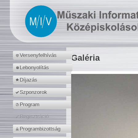
Versenyfelhívás
Galéria
Lebonyolítás
Díjazás
Szponzorok
Program
Regisztráció
Programbizottság