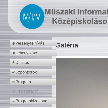
Versenyfelhívás
Galéria
Lebonyolítás
Díjazás
Szponzorok
Program
Regisztráció
Programbizottság