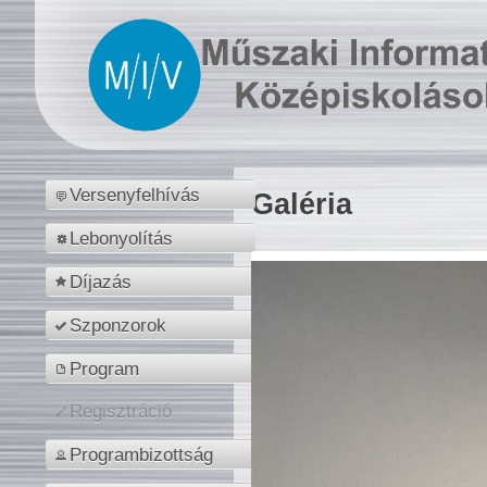
Versenyfelhívás
Galéria
Lebonyolítás
Díjazás
Szponzorok
Program
Regisztráció
Programbizottság