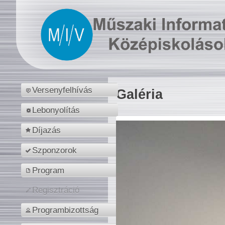
Versenyfelhívás
Galéria
Lebonyolítás
Díjazás
Szponzorok
Program
Regisztráció
Programbizottság