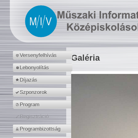
Versenyfelhívás
Galéria
Lebonyolítás
Díjazás
Szponzorok
Program
Regisztráció
Programbizottság