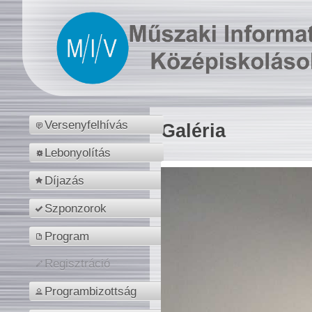
Versenyfelhívás
Galéria
Lebonyolítás
Díjazás
Szponzorok
Program
Regisztráció
Programbizottság