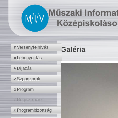
Versenyfelhívás
Galéria
Lebonyolítás
Díjazás
Szponzorok
Program
Regisztráció
Programbizottság