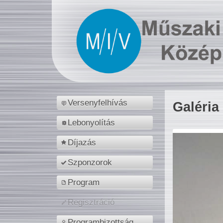
Versenyfelhívás
Galéria
Lebonyolítás
Díjazás
Szponzorok
Program
Regisztráció
Programbizottság