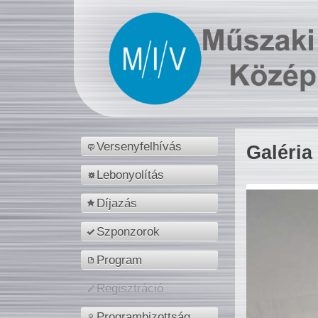
Versenyfelhívás
Galéria
Lebonyolítás
Díjazás
Szponzorok
Program
Regisztráció
Programbizottság