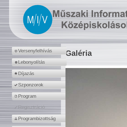
Versenyfelhívás
Galéria
Lebonyolítás
Díjazás
Szponzorok
Program
Regisztráció
Programbizottság