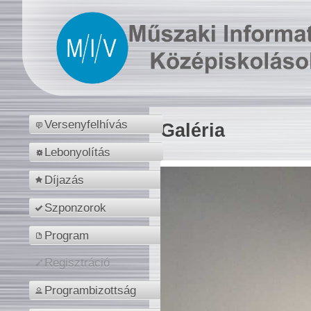
Versenyfelhívás
Galéria
Lebonyolítás
Díjazás
Szponzorok
Program
Regisztráció
Programbizottság